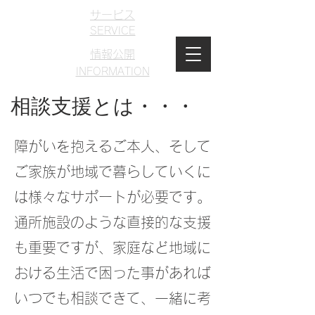
サービス
SERVICE
情報公開
​INFORMATION
法人理念
相談支援とは・・・
​PHILOSOPHY
お問い合わせ
​ホーム
障がいを抱えるご本人、そして
​CONTACT
​HOME
ご家族が地域で暮らしていくに
サイトポリシー
は様々なサポートが必要です。
​SITE POLICE
通所施設のような直接的な支援
も重要ですが、家庭など地域に
おける生活で困った事があれば
いつでも相談できて、一緒に考