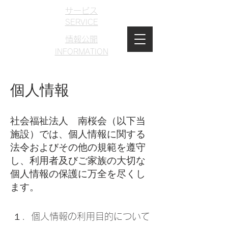
サービス
SERVICE
情報公開
​INFORMATION
法人理念
​PHILOSOPHY
個人情報
お問い合わせ
​ホーム
​CONTACT
​HOME
社会福祉法人 南桜会（以下当
施設）では、個人情報に関する
サイトポリシー
​SITE POLICE
法令およびその他の規範を遵守
し、利用者及びご家族の大切な
個人情報の保護に万全を尽くし
ます。
１．個人情報の利用目的について